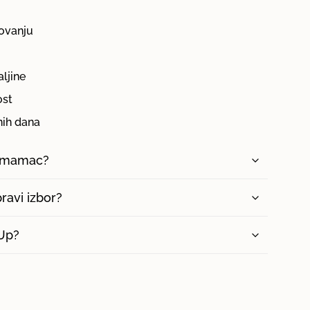
ovanju
aljine
ost
nih dana
p mamac?
ravi izbor?
 Up?
imum
ximum