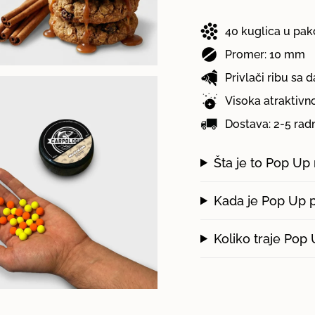
cart\">
Pop
Up
Up
Medenjak"
{{
Medenjak
40 kuglica u pak
quantity
}}
Promer: 10 mm
</span>
u
Privlači ribu sa d
korpi",
"decrease"=>"Smanji
Visoka atraktivn
količinu
Dostava: 2-5 rad
za
{{
product
Šta je to Pop U
}}",
"multiples_of"=>"Po
{{
Kada je Pop Up p
quantity
}}
komada",
Koliko traje Pop
"minimum_of"=>"Min
{{
quantity
}}",
"maximum_of"=>"Ma
{{