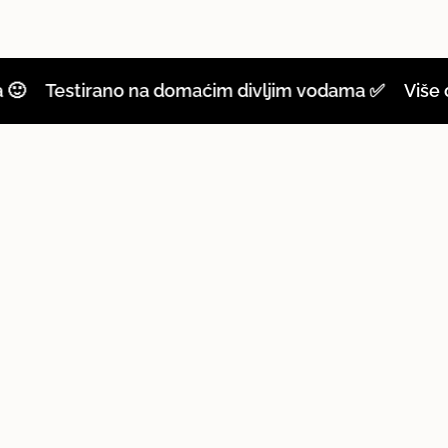
estirano na domaćim divljim vodama ✅
Više od 3000