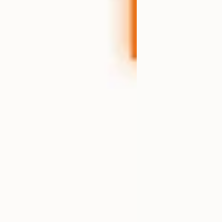
počinje da
me i atraktivne čestice