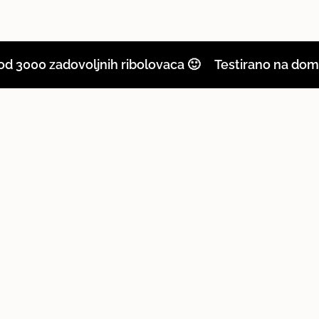
quantity
}}"}
 zadovoljnih ribolovaca 🙂
Testirano na domaćim d