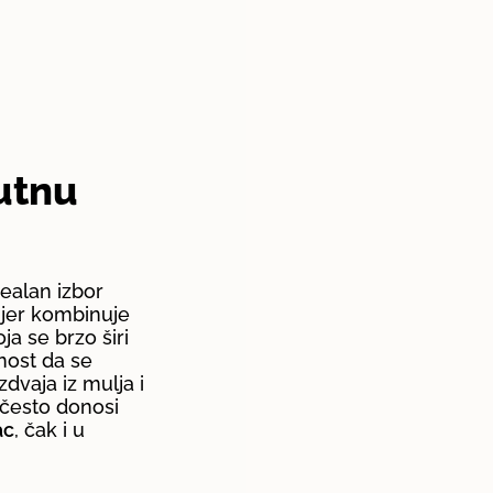
staknuti Mamac
liko želite da svoj mamac dodatno
vojite od ostale hrane na dnu, Pop Up je
alno rešenje. Njegova sposobnost da se
ago odigne
čini ga uočljivijim i
stupačnijim ribi
, što često rezultira bržim
oslobađa aro
rcem. Umesto da riba dugo pretražuje
ilu spod mixa u potrazi za vašom
com, Pop Up joj nudi jasno istaknut
ogaj koji lako privlači pažnju i podstiče
urniji napad.