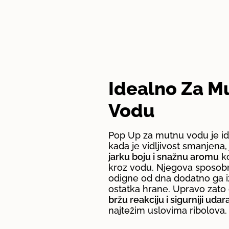
Idealno Za Mutnu
I
Vodu
Uko
izd
ide
Pop Up za mutnu vodu je idealan izbor
bl
kada je vidljivost smanjena, jer kombinuje
pri
jarku boju i snažnu aromu
koja se brzo širi
uda
kroz vodu. Njegova sposobnost da se
gom
odigne od dna dodatno ga izdvaja iz mulja i
udi
ostatka hrane. Upravo zato često donosi
zal
bržu reakciju i sigurniji udarac
, čak i u
sig
najtežim uslovima ribolova.