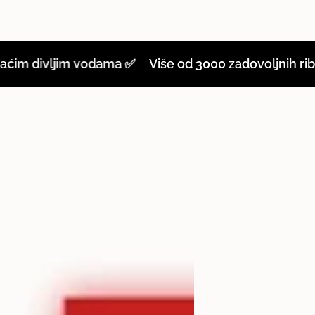
ivljim vodama ✅
Više od 3000 zadovoljnih ribolovac