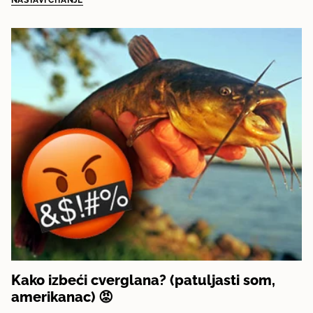
NASTAVI ČITANJE
Kako izbeći cverglana? (patuljasti som,
amerikanac) 😡