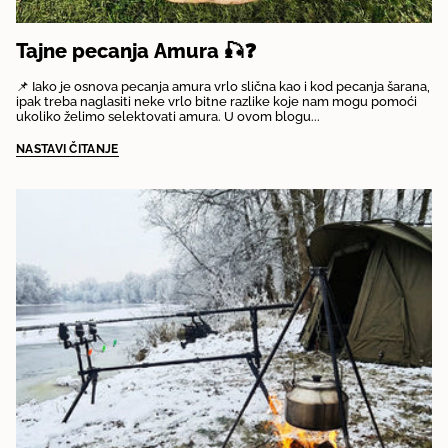
Tajne pecanja Amura 🎣❓
📌 Iako je osnova pecanja amura vrlo slična kao i kod pecanja šarana,
ipak treba naglasiti neke vrlo bitne razlike koje nam mogu pomoći
ukoliko želimo selektovati amura. U ovom blogu...
NASTAVI ČITANJE