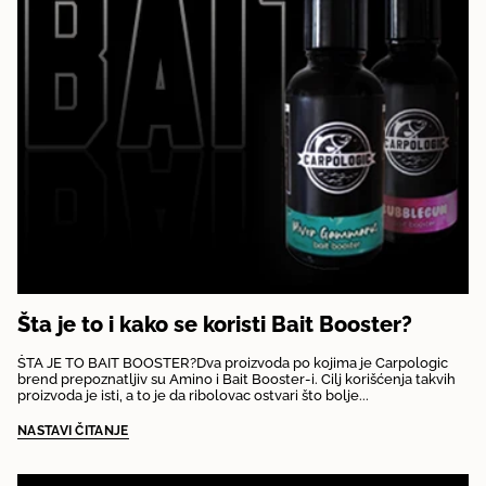
Šta je to i kako se koristi Bait Booster?
ŠTA JE TO BAIT BOOSTER?Dva proizvoda po kojima je Carpologic
brend prepoznatljiv su Amino i Bait Booster-i. Cilj korišćenja takvih
proizvoda je isti, a to je da ribolovac ostvari što bolje...
NASTAVI ČITANJE