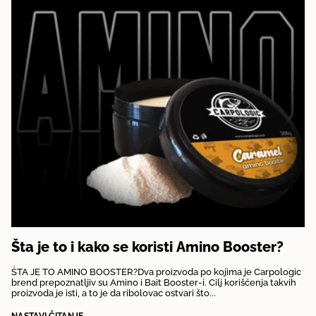
Šta je to i kako se koristi Amino Booster?
ŠTA JE TO AMINO BOOSTER?Dva proizvoda po kojima je Carpologic
brend prepoznatljiv su Amino i Bait Booster-i. Cilj korišćenja takvih
proizvoda je isti, a to je da ribolovac ostvari što...