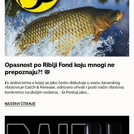
Opasnost po Riblji Fond koju mnogi ne
prepoznaju?! 📛
🎣 Jedna tema o kojoj se jako često diskutuje u svetu šaranskog
ribolova je Catch & Release, odnosno uhvati i pusti način ribolova,
konkretno na divljim vodama... 👍 Postoji jako...
NASTAVI ČITANJE