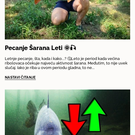
Pecanje Šarana Leti 🌞🎣
Letnje pecanje, šta, kada i kako...? 🤔Leto je period kada većina
ribolovaca očekuje najveću aktivnost šarana. Međutim, to nije uvek
slučaj. Iako je riba u ovom periodu gladna, to ne...
NASTAVI ČITANJE