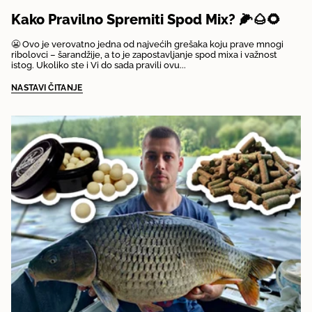
Kako Pravilno Spremiti Spod Mix? 🌽🌰🌻
😬 Ovo je verovatno jedna od najvećih grešaka koju prave mnogi
ribolovci – šarandžije, a to je zapostavljanje spod mixa i važnost
istog. Ukoliko ste i Vi do sada pravili ovu...
NASTAVI ČITANJE