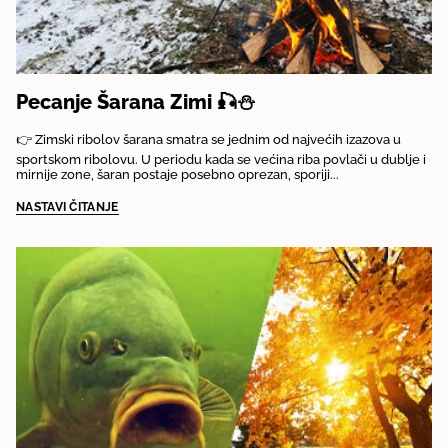
Pecanje Šarana Zimi 🎣⛄
👉 Zimski ribolov šarana smatra se jednim od najvećih izazova u
sportskom ribolovu. U periodu kada se većina riba povlači u dublje i
mirnije zone, šaran postaje posebno oprezan, sporiji...
NASTAVI ČITANJE