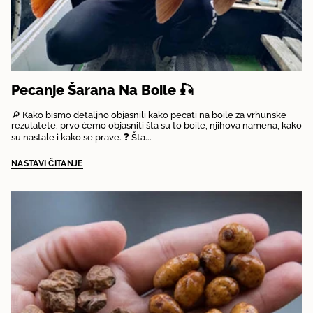
Pecanje Šarana Na Boile 🎣
🔎 Kako bismo detaljno objasnili kako pecati na boile za vrhunske
rezulatete, prvo ćemo objasniti šta su to boile, njihova namena, kako
su nastale i kako se prave. ❓ Šta...
NASTAVI ČITANJE