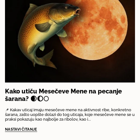
Kako utiču Mesečeve Mene na pecanje
šarana? 🌒🌔🌕
📌 Kakav uticaj imaju mesečeve mene na aktivnost ribe, konkretno
šarana, zašto uopšte dolazi do tog uticaja, koje mesečeve mene se u
praksi pokazuju kao najbolje za ribolov, kao i...
NASTAVI ČITANJE