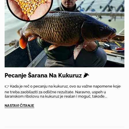
Pecanje Šarana Na Kukuruz 🌽
👉 Kada je reč o pecanju na kukuruz, ovo su važne napomene koje
ne treba zaobilaziti za odlične rezultate. Naravno, uspeh u
šaranskom ribolovu na kukuruz je realan i moguć, takođe...
NASTAVI ČITANJE