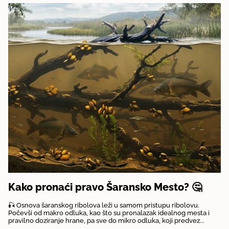
Kako pronaći pravo Šaransko Mesto? 🤔
🎣 Osnova šaranskog ribolova leži u samom pristupu ribolovu.
Počevši od makro odluka, kao što su pronalazak idealnog mesta i
pravilno doziranje hrane, pa sve do mikro odluka, koji predvez...