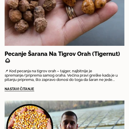
Pecanje Šarana Na Tigrov Orah (Tigernut)
🌰
📌 Kod pecanja na tigrov orah – tajger, najbitnije je
spremanje/priprema samog oraha. Većina pravi greške kada je u
pitanju priprema, što zapravo donosi do toga da šaran ne jede...
NASTAVI ČITANJE