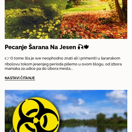
Pecanje Šarana Na Jesen 🎣🍁
👉 O tome šta je sve neophodno znati ali i primeniti u šaranskom
ribolovu tokom jesenjeg perioda pišemo u ovom blogu, od izbora
mamaka za udice pa do izbora mesta...
NASTAVI ČITANJE