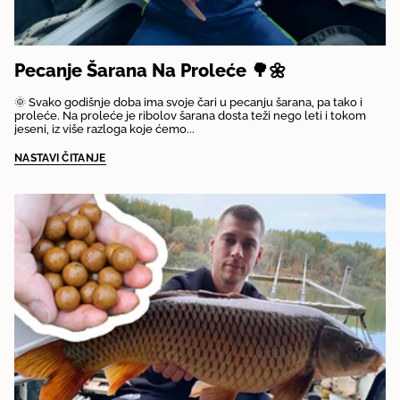
Pecanje Šarana Na Proleće 🌳🌼
🌞 Svako godišnje doba ima svoje čari u pecanju šarana, pa tako i
proleće. Na proleće je ribolov šarana dosta teži nego leti i tokom
jeseni, iz više razloga koje ćemo...
NASTAVI ČITANJE