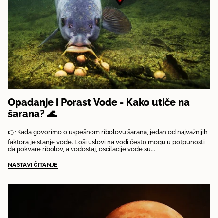
Opadanje i Porast Vode - Kako utiče na
šarana? 🌊
👉 Kada govorimo o uspešnom ribolovu šarana, jedan od najvažnijih
faktora je stanje vode. Loši uslovi na vodi često mogu u potpunosti
da pokvare ribolov, a vodostaj, oscilacije vode su...
NASTAVI ČITANJE