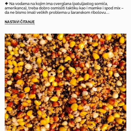
🐠 Na vodama na kojim ima cverglana (patuljastog somića,
amerikanca), treba dobro osmisliti taktiku kao i mamke i spod mix –
da ne bismo imali velikih problema u šaranskom ribolovu....
NASTAVI ČITANJE