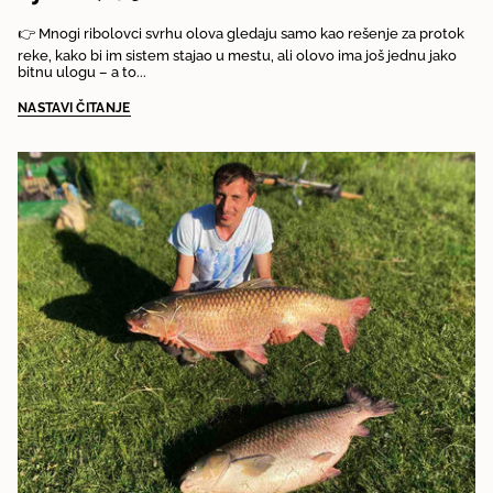
👉 Mnogi ribolovci svrhu olova gledaju samo kao rešenje za protok
reke, kako bi im sistem stajao u mestu, ali olovo ima još jednu jako
bitnu ulogu – a to...
NASTAVI ČITANJE