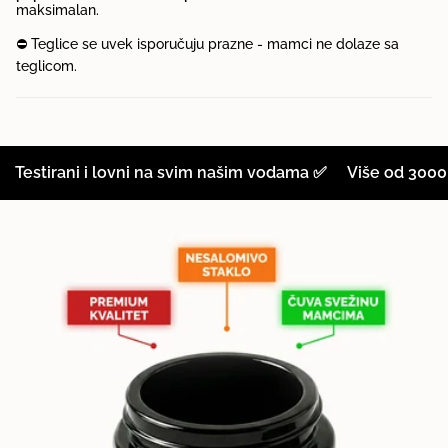
{{
maksimalan.
quantity
⛔ Teglice se uvek isporučuju prazne - mamci ne dolaze sa
}}"}
teglicom.
Testirani i lovni na svim našim vodama ✅
Više od 3000 za