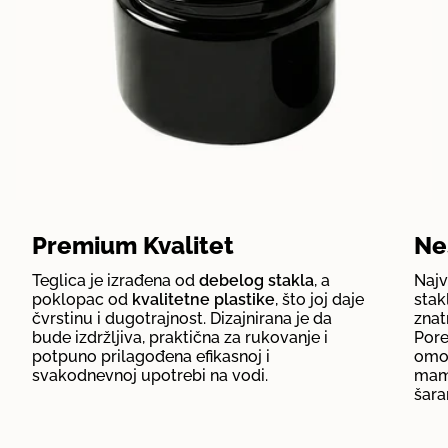
Premium Kvalitet
Ne
Teglica je izrađena od
debelog stakla
, a
Najv
poklopac od
kvalitetne plastike
, što joj daje
stak
čvrstinu i dugotrajnost. Dizajnirana je da
zna
bude izdržljiva, praktična za rukovanje i
Pore
potpuno prilagođena efikasnoj i
omog
svakodnevnoj upotrebi na vodi.
mama
šara