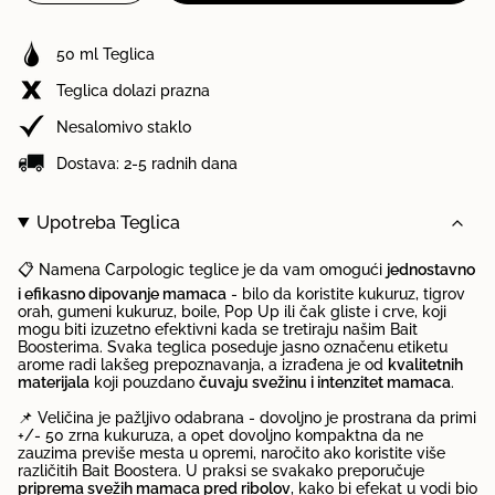
class=\"quantity-
za
Teglica
cart\">
Teglica
Strawberry"
Strawberry
{{
50 ml Teglica
quantity
}}
Teglica dolazi prazna
</span>
Nesalomivo staklo
u
korpi",
Dostava: 2-5 radnih dana
"decrease"=>"Smanji
količinu
za
Upotreba Teglica
{{
product
📋 Namena Carpologic teglice je da vam omogući
jednostavno
}}",
i efikasno dipovanje mamaca
- bilo da koristite kukuruz, tigrov
"multiples_of"=>"Po
orah, gumeni kukuruz, boile, Pop Up ili čak gliste i crve, koji
{{
mogu biti izuzetno efektivni kada se tretiraju našim Bait
quantity
Boosterima. Svaka teglica poseduje jasno označenu etiketu
}}
arome radi lakšeg prepoznavanja, a izrađena je od
kvalitetnih
komada",
materijala
koji pouzdano
čuvaju svežinu i intenzitet mamaca
.
"minimum_of"=>"Minimum
📌 Veličina je pažljivo odabrana - dovoljno je prostrana da primi
{{
+/- 50 zrna kukuruza, a opet dovoljno kompaktna da ne
quantity
zauzima previše mesta u opremi, naročito ako koristite više
}}",
različitih Bait Boostera. U praksi se svakako preporučuje
"maximum_of"=>"Maximum
priprema svežih mamaca pred ribolov
, kako bi efekat u vodi bio