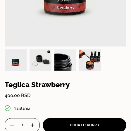
Teglica Strawberry
Cena
400.00 RSD
Na stanju
{"in_cart_html"=>"
DODAJ U KORPU
<span
Smanji
Povećaj
količinu
-